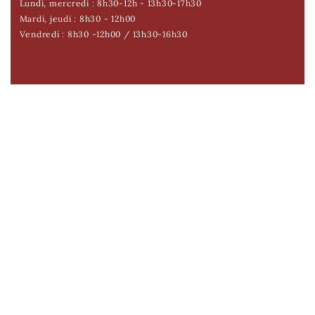
Lundi, mercredi : 8h30-12h - 13h30-17h30
Mardi, jeudi : 8h30 - 12h00
Vendredi : 8h30 -12h00 / 13h30-16h30
TÉLÉCHARGER LE DERNIER "POULLAN INFOS"
Restez informez de l’actualité poullanaise
Poullan infos