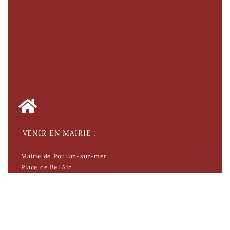
VENIR EN MAIRIE :
Mairie de Poullan-sur-mer
Place de Bel Air
29 100 Poullan-sur-mer
Tél. 02 98 74 03 92
Fax. 02 98 74 57 48